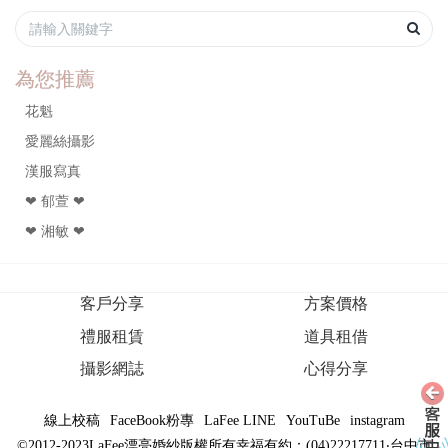
為您推薦
花魁
愛麗絲攝影
漢服寫真
❤ 郁萱 ❤
❤ 湘敏 ❤
客戶分享
方案價格
禮服租賃
道具租借
攝影網誌
心得分享
線上校稿
FaceBook粉專
LaFee LINE
YouTuBe
instagram
©2012-2023LaFee漂亮婚紗版權所有幸福有約：(04)22217711‧台中市