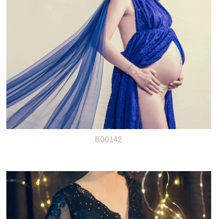
B00142