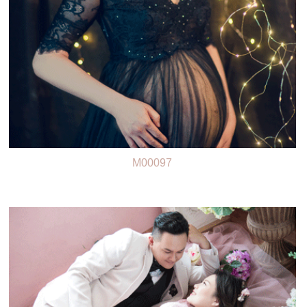
M00097