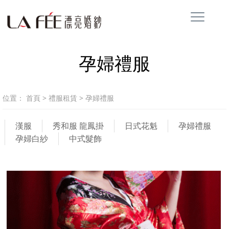
孕婦禮服
位置：
首頁
>
禮服租賃
>
孕婦禮服
漢服
秀和服 龍鳳掛
日式花魁
孕婦禮服
孕婦白紗
中式髮飾