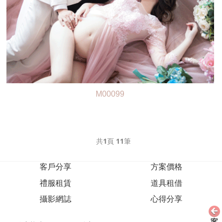
M00099
共
1
頁
11
筆
客戶分享
方案價格
禮服租賃
道具租借
攝影網誌
心得分享