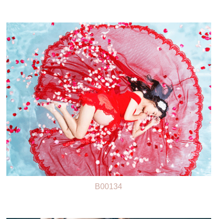
B00134