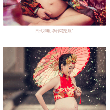
日式和服-孕婦花魁服1