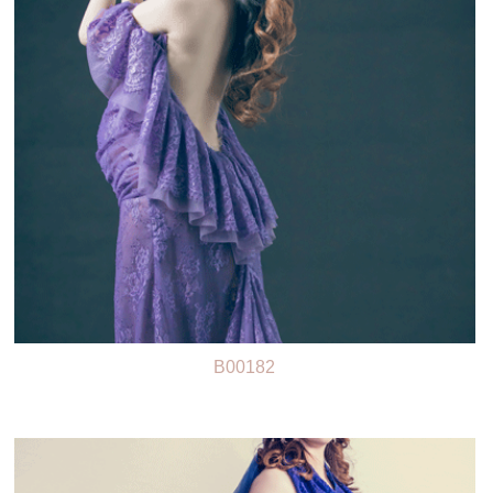
B00182