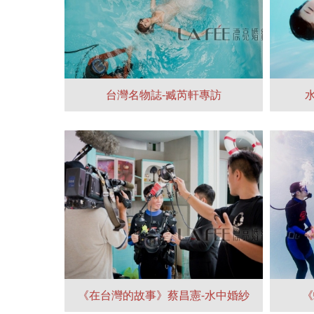
台灣名物誌-臧芮軒專訪
《在台灣的故事》蔡昌憲-水中婚紗
《