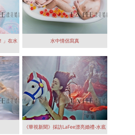
！」在水
水中情侶寫真
《華視新聞》採訪LaFee漂亮婚禮-水底