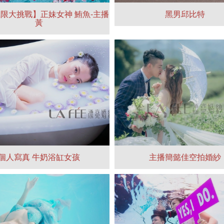
限大挑戰】正妹女神 鮪魚-主播
黑男邱比特
黃
個人寫真 牛奶浴缸女孩
主播簡懿佳空拍婚紗