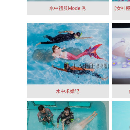
水中禮服Model秀
【女神極
水中求婚記