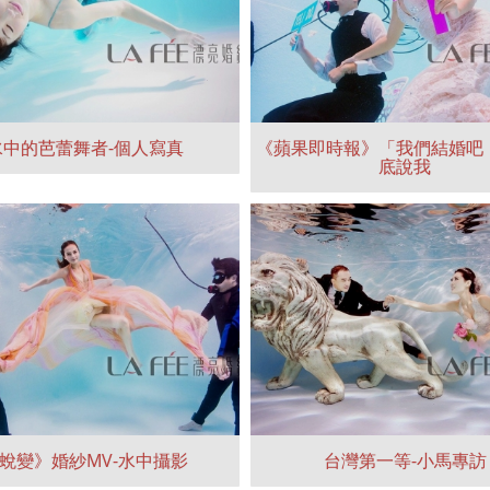
水中的芭蕾舞者-個人寫真
《蘋果即時報》「我們結婚吧
底說我
蛻變》婚紗MV-水中攝影
台灣第一等-小馬專訪