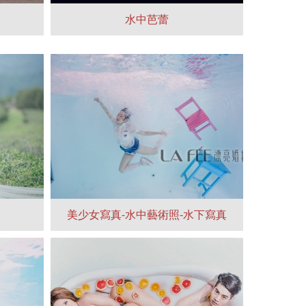
水中芭蕾
美少女寫真-水中藝術照-水下寫真