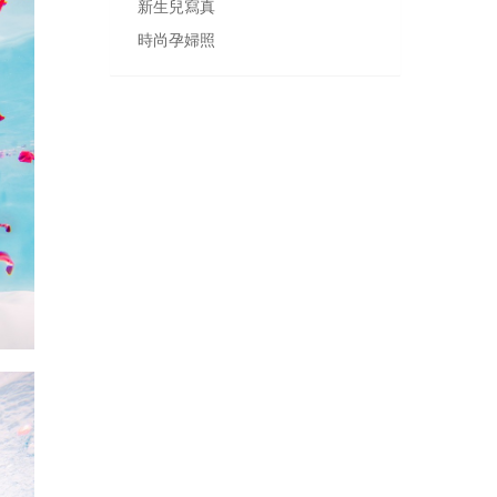
新生兒寫真
時尚孕婦照