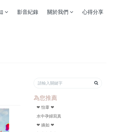
知
影音紀錄
關於我們
心得分享
為您推薦
❤ 怡葦 ❤
水中孕婦寫真
❤ 嬿如 ❤