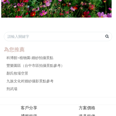
為您推薦
科博館+植物園-婚紗拍攝景點
豐樂園區（台中市區拍攝景點參考）
顏氏牧場空景
九族文化村婚紗攝影景點參考
刑武場
客戶分享
方案價格