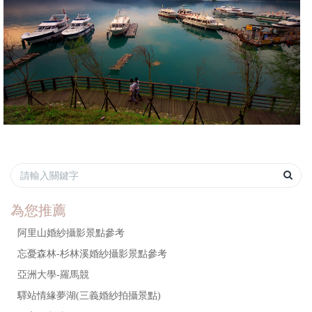
為您推薦
阿里山婚紗攝影景點參考
忘憂森林-杉林溪婚紗攝影景點參考
亞洲大學-羅馬競
驛站情緣夢湖(三義婚紗拍攝景點)