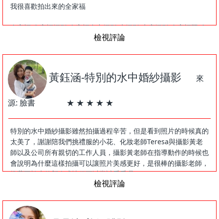
個人寫真台中藝術個人寫真台中寫真個人寫真,,個人寫真台中個人
我很喜歡拍出來的全家福
寫真個人寫真個人寫真台中寫真,個人寫真台中個人寫真個人寫真
台中,個人寫真台中個人寫真孕婦個人寫真台中寫真,個人寫真台中
全家福,全家福攝影,全家福台中攝影,水攝影,水底攝影,全家福照,全
個人寫真攝影
檢視評論
家福台中全家福,全家福,全家福台中,孕婦照,全家福照,藝術寫真,美
少女寫真,,全家福台中寫真,全家福台中攝影,水攝影,全家福台中全
家福拍攝,台中全家福,情侶全家福台中寫真,水底全家福,全家福攝
影,全家福,藝術全家福台中寫真,全家福全家福台中寫真,全家福台
黃鈺涵-特別的水中婚紗攝影
來
中,孕婦全家福台中寫真,水底全家福,,水底情侶全家福台中寫真,水
底全家福攝影,水底藝術全家福台中寫真,水底全家福,水底全家福全
源: 臉書 ★ ★ ★ ★ ★
家福台中寫真,水底全家福台中,水底孕婦全家福台中寫真,全家福台
中藝術全家福台中寫真全家福,,全家福台中全家福全家福全家福台
中寫真,全家福台中全家福全家福台中,全家福台中全家福孕婦全家
特別的水中婚紗攝影雖然拍攝過程辛苦，但是看到照片的時候真的
福台中寫真,全家福台中全家福攝影
太美了，謝謝陪我們挑禮服的小花、化妝老師Teresa與攝影黃老
師以及公司所有親切的工作人員，攝影黃老師在指導動作的時候也
會說明為什麼這樣拍攝可以讓照片美感更好，是很棒的攝影老師，
推薦不怕水的新人或情侶可以嘗試看看喔～
檢視評論