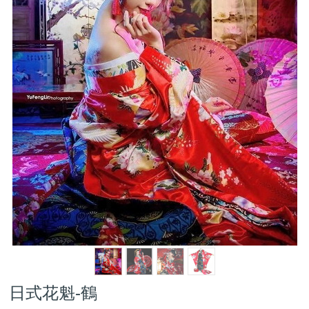
日式花魁-鶴