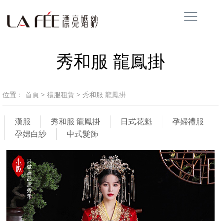
秀和服 龍鳳掛
位置：
首頁
>
禮服租賃
>
秀和服 龍鳳掛
漢服
秀和服 龍鳳掛
日式花魁
孕婦禮服
孕婦白紗
中式髮飾