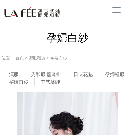
孕婦白紗
位置：
首頁
>
禮服租賃
>
孕婦白紗
漢服
秀和服 龍鳳掛
日式花魁
孕婦禮服
孕婦白紗
中式髮飾