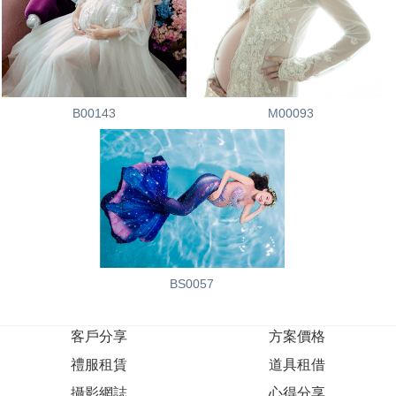
B00143
M00093
BS0057
客戶分享
方案價格
禮服租賃
道具租借
攝影網誌
心得分享