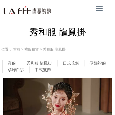
秀和服 龍鳳掛
位置：
首頁
>
禮服租賃
>
秀和服 龍鳳掛
漢服
秀和服 龍鳳掛
日式花魁
孕婦禮服
孕婦白紗
中式髮飾