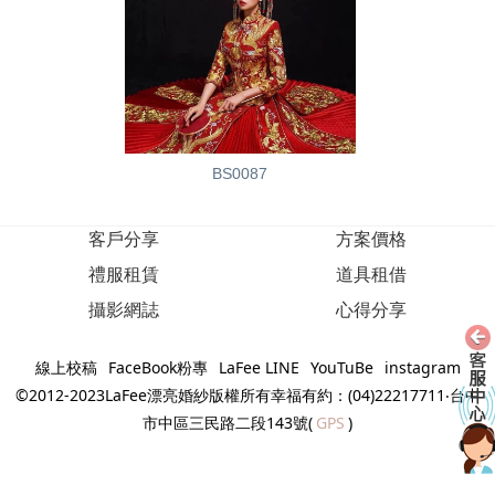
BS0087
客戶分享
方案價格
禮服租賃
道具租借
攝影網誌
心得分享
線上校稿
FaceBook粉專
LaFee LINE
YouTuBe
instagram
©2012-2023LaFee漂亮婚紗版權所有幸福有約：(04)22217711‧台中
市中區三民路二段143號(
GPS
)