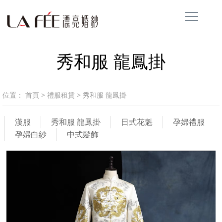
秀和服 龍鳳掛
位置：
首頁
>
禮服租賃
>
秀和服 龍鳳掛
漢服
秀和服 龍鳳掛
日式花魁
孕婦禮服
孕婦白紗
中式髮飾