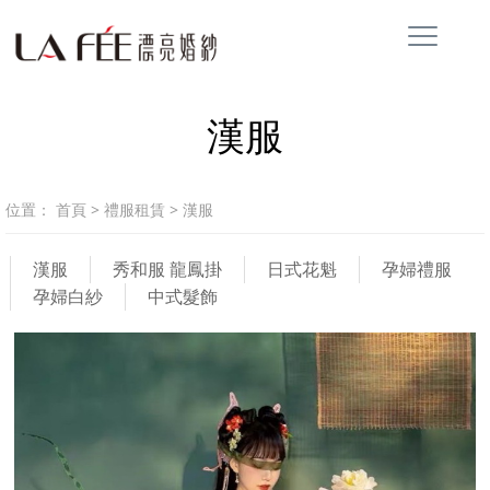
漢服
位置：
首頁
>
禮服租賃
>
漢服
漢服
秀和服 龍鳳掛
日式花魁
孕婦禮服
孕婦白紗
中式髮飾