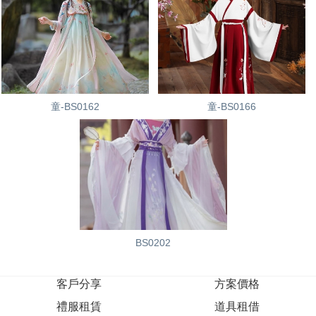
童-BS0162
童-BS0166
BS0202
客戶分享
方案價格
禮服租賃
道具租借