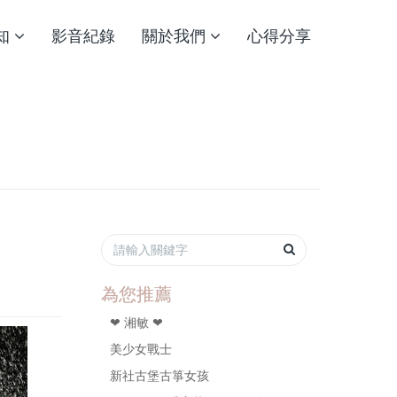
知
影音紀錄
關於我們
心得分享
為您推薦
❤ 湘敏 ❤
美少女戰士
新社古堡古箏女孩