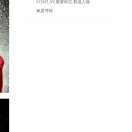
COSPLAY,愛蜜莉亞,動漫人物
氣質琴師