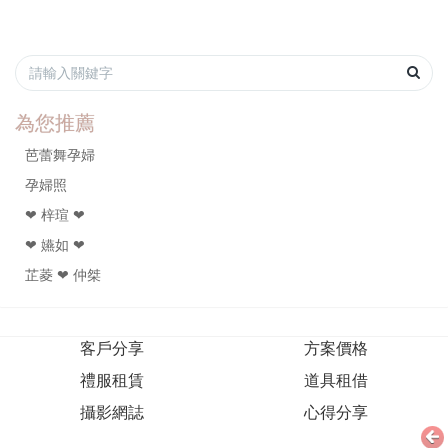
為您推薦
芭蕾舞孕婦
孕婦照
❤ 梓瑄 ❤
❤ 嬿如 ❤
芷菱 ❤ 仲桀
客戶分享
方案價格
禮服租賃
道具租借
攝影網誌
心得分享