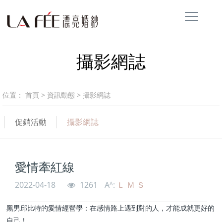
攝影網誌
位置：
首頁
>
資訊動態
>
攝影網誌
促銷活動
攝影網誌
愛情牽紅線
2022-04-18
1261
Aᴬ:
Ｌ
Ｍ
Ｓ
黑男邱比特的愛情經營學：在感情路上遇到對的人，才能成就更好的
自己！