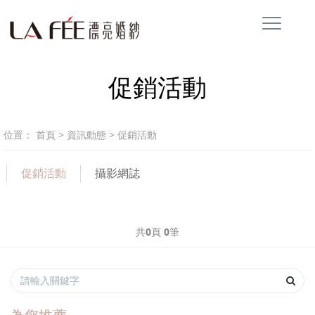
促銷活動
位置：
首頁
>
資訊動態
>
促銷活動
促銷活動
攝影網誌
共
0
頁
0
筆