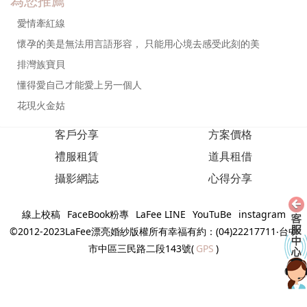
為您推薦
愛情牽紅線
懷孕的美是無法用言語形容， 只能用心境去感受此刻的美
排灣族寶貝
懂得愛自己才能愛上另一個人
花現火金姑
客戶分享
方案價格
禮服租賃
道具租借
攝影網誌
心得分享
線上校稿
FaceBook粉專
LaFee LINE
YouTuBe
instagram
©2012-2023LaFee漂亮婚紗版權所有幸福有約：(04)22217711‧台中
市中區三民路二段143號(
GPS
)