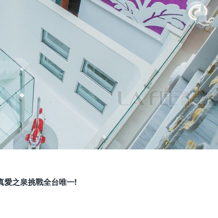
真愛之泉挑戰全台唯一
!