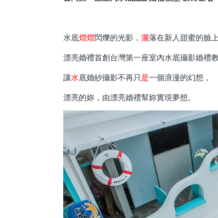
水底
熠熠
閃爍的光影，
灑
落在新人甜蜜的臉
漂亮婚禮首創台灣第一座室內水底攝影婚禮
讓
水
底婚紗攝影不再只
是
一個浪漫的幻想，
漂亮的妳，由漂亮婚禮幫妳實現夢想。