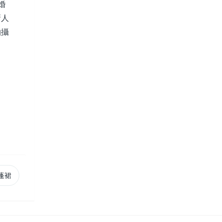
婚
新人
拍攝
蓬裙