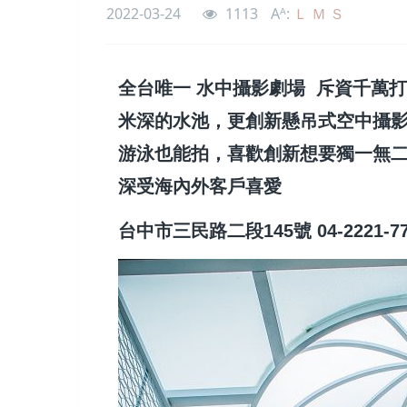
2022-03-24
1113
Aᴬ:
Ｌ
Ｍ
Ｓ
全台唯一 水中攝影劇場 斥資千萬打
米深的水池，更創新懸吊式空中攝
游泳也能拍，喜歡創新想要獨一無二
深受海內外客戶喜愛
台中市三民路二段145號 04-2221-7