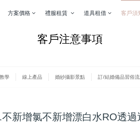
方案價格
禮服租賃
道具租借
客戶須
客戶注意事項
教學
線上產品
婚紗攝影景點
訂/結婚備品習俗流
.不新增氯不新增漂白水RO透過