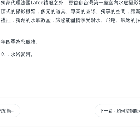
了獨家代理法國
Lafee
禮服之外，更首創台灣第一座室內水底攝影
吊頂式的攝影機臂，多元的道具、專業的團隊、獨享的空間，讓
婚禮裡，獨創的水底教堂，讓您能盡情享受潛水、飛翔、飄逸的
。
一年四季為您服務。
久久，永浴愛河。
攝時間喔
下一篇
: 如何摺鋼圈