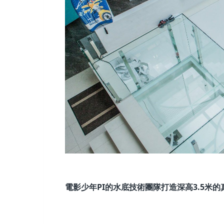
電影少年
PI
的水底技術團隊打造深高
3.5
米的