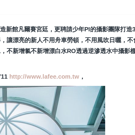
造新館凡爾賽宮廷，更聘請少年PI的攝影團隊打造3
影，讓漂亮的新人不用舟車勞頓，不用風吹日曬，不
，不新增氯不新增漂白水RO透過逆滲透水中攝影
711
http://www.lafee.com.tw
，