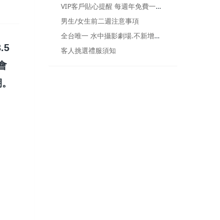
VIP客戶貼心提醒 每週年免費一組.請提早預約拍攝時間喔
男生/女生前二週注意事項
全台唯一 水中攝影劇場.不新增氯不新增漂白水RO透過逆滲透水
.5
客人挑選禮服須知
會
棚。