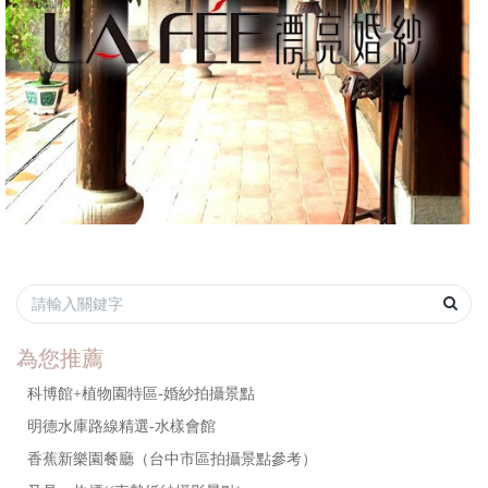
為您推薦
科博館+植物園特區-婚紗拍攝景點
明德水庫路線精選-水樣會館
香蕉新樂園餐廳（台中市區拍攝景點參考）