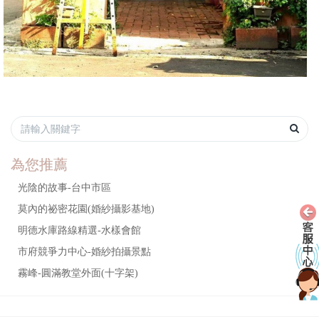
為您推薦
光陰的故事-台中市區
莫內的祕密花園(婚紗攝影基地)
明德水庫路線精選-水樣會館
市府競爭力中心-婚紗拍攝景點
霧峰-圓滿教堂外面(十字架)