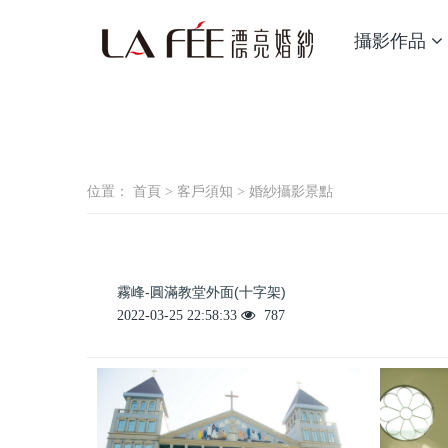
攝影作品
位置：
首頁
>
客戶須知
>
婚紗攝影景點
霧峰-圓滿教堂外面(十字架)
2022-03-25 22:58:33
787