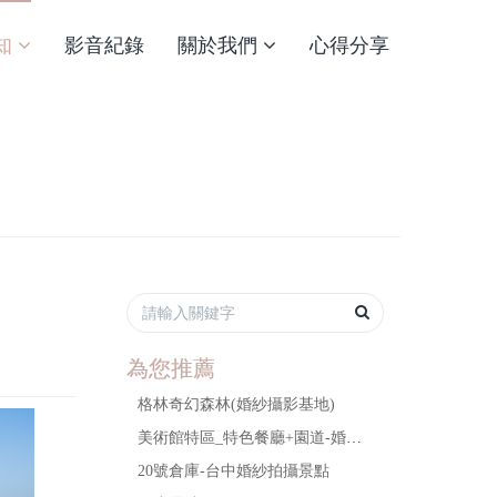
知
影音紀錄
關於我們
心得分享
為您推薦
格林奇幻森林(婚紗攝影基地)
美術館特區_特色餐廳+園道-婚紗拍攝景點
20號倉庫-台中婚紗拍攝景點