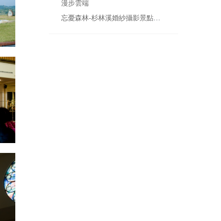
漫步雲端
忘憂森林-杉林溪婚紗攝影景點參考