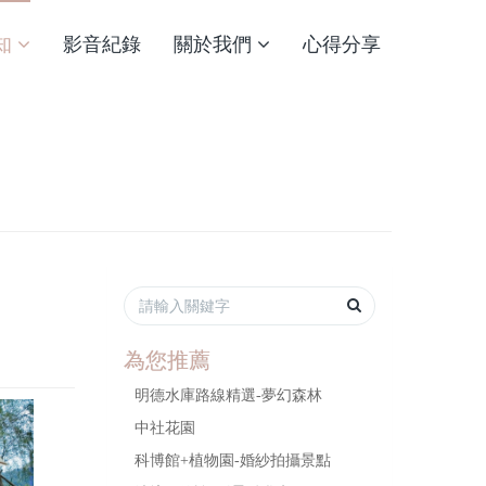
知
影音紀錄
關於我們
心得分享
為您推薦
明德水庫路線精選-夢幻森林
中社花園
科博館+植物園-婚紗拍攝景點