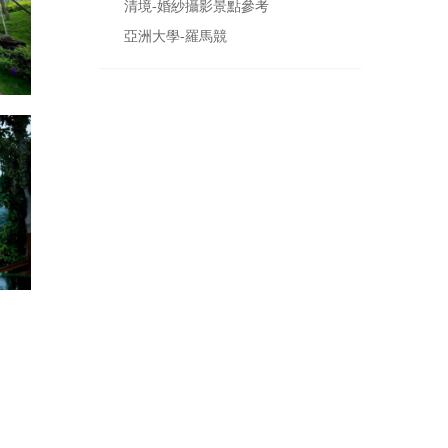
清境-婚紗攝影景點參考
亞洲大學-羅馬競