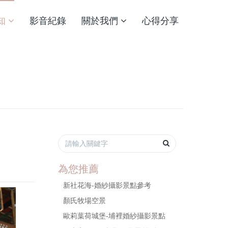
知
影音紀錄
關於我們
心得分享
為您推薦
新社花海-婚紗攝影景點參考
顏氏牧場空景
歐莉葉荷城堡-埔裡婚紗攝影景點