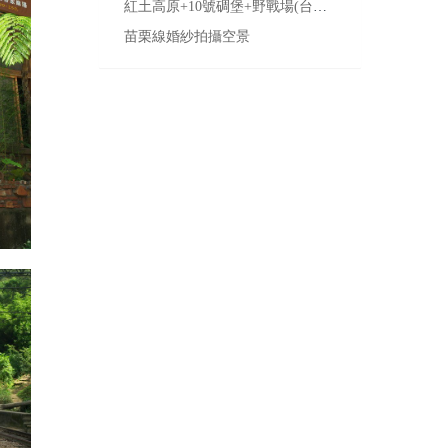
紅土高原+10號碉堡+野戰場(台中市區婚紗攝影景點)
苗栗線婚紗拍攝空景