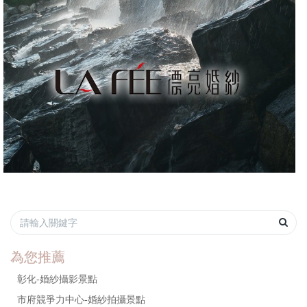
為您推薦
彰化-婚紗攝影景點
市府競爭力中心-婚紗拍攝景點