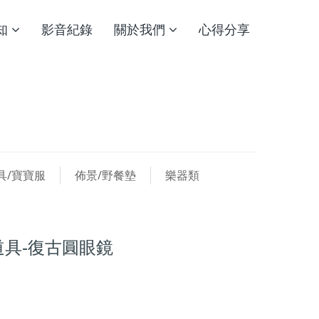
知
影音紀錄
關於我們
心得分享
具/寶寶服
佈景/野餐墊
樂器類
具-復古圓眼鏡