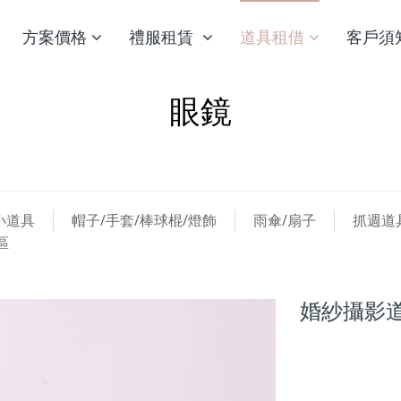
方案價格
禮服租賃
道具租借
客戶須
眼鏡
小道具
帽子/手套/棒球棍/燈飾
雨傘/扇子
抓週道
區
婚紗攝影道