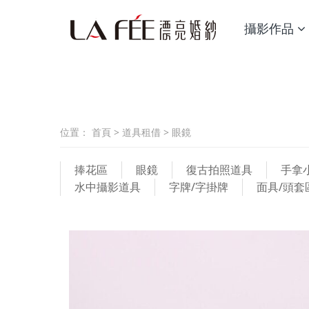
攝影作品
位置：
首頁
>
道具租借
>
眼鏡
捧花區
眼鏡
復古拍照道具
手拿
水中攝影道具
字牌/字掛牌
面具/頭套