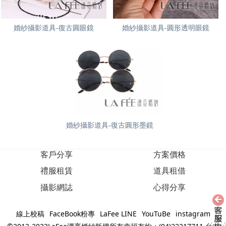
婚紗攝影道具-復古圓眼鏡
婚紗攝影道具-圓形透明眼鏡
婚紗攝影道具-復古圓形墨鏡
客戶分享
方案價格
禮服租賃
道具租借
攝影網誌
心得分享
線上校稿
FaceBook粉專
LaFee LINE
YouTuBe
instagram