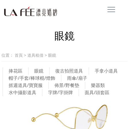
眼鏡
位置：
首頁
>
道具租借
>
眼鏡
捧花區
眼鏡
復古拍照道具
手拿小道具
帽子/手套/棒球棍/燈飾
雨傘/扇子
抓週道具/寶寶服
佈景/野餐墊
樂器類
水中攝影道具
字牌/字掛牌
面具/頭套區