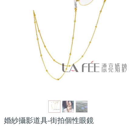
婚紗攝影道具-街拍個性眼鏡