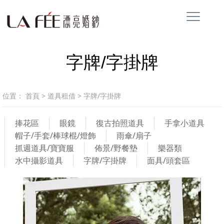
字牌/字掛牌
位置：
首頁
>
道具租借
>
字牌/字掛牌
捧花區
眼鏡
復古拍照道具
手拿小道具
帽子/手套/棒球棍/燈飾
雨傘/扇子
抓週道具/寶寶服
佈景/野餐墊
樂器類
水中攝影道具
字牌/字掛牌
面具/頭套區