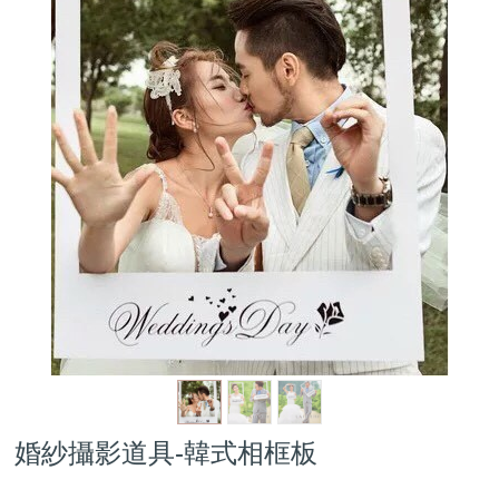
婚紗攝影道具-韓式相框板