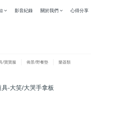
知
影音紀錄
關於我們
心得分享
具/寶寶服
佈景/野餐墊
樂器類
具-大笑/大哭手拿板