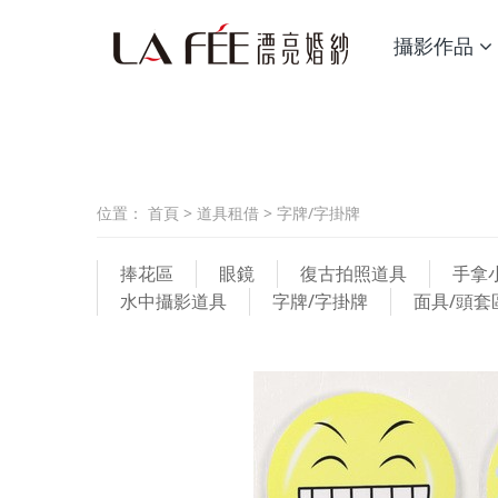
攝影作品
位置：
首頁
>
道具租借
>
字牌/字掛牌
捧花區
眼鏡
復古拍照道具
手拿
水中攝影道具
字牌/字掛牌
面具/頭套