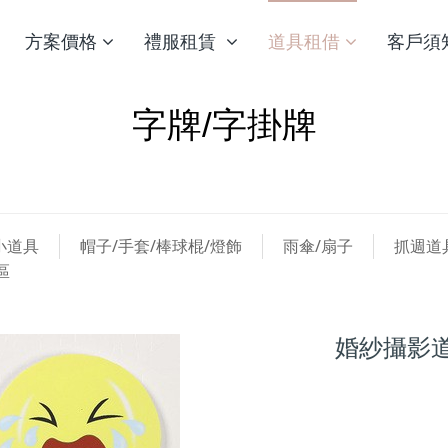
方案價格
禮服租賃
道具租借
客戶須
字牌/字掛牌
小道具
帽子/手套/棒球棍/燈飾
雨傘/扇子
抓週道
區
婚紗攝影道