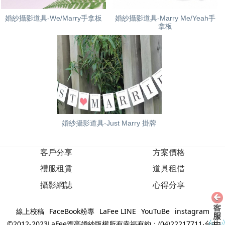
婚紗攝影道具-We/Marry手拿板
婚紗攝影道具-Marry Me/Yeah手
拿板
婚紗攝影道具-Just Marry 掛牌
客戶分享
方案價格
禮服租賃
道具租借
攝影網誌
心得分享
線上校稿
FaceBook粉專
LaFee LINE
YouTuBe
instagram
©2012-2023LaFee漂亮婚紗版權所有幸福有約：(04)22217711‧台中