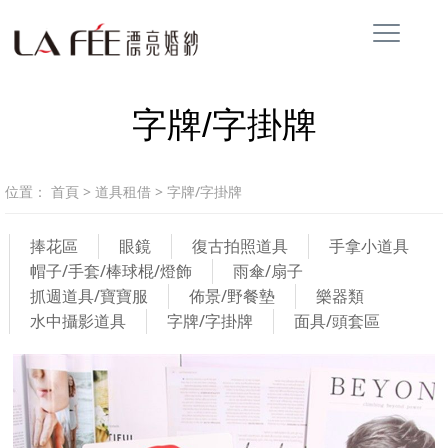
字牌/字掛牌
位置：
首頁
>
道具租借
>
字牌/字掛牌
捧花區
眼鏡
復古拍照道具
手拿小道具
帽子/手套/棒球棍/燈飾
雨傘/扇子
抓週道具/寶寶服
佈景/野餐墊
樂器類
水中攝影道具
字牌/字掛牌
面具/頭套區