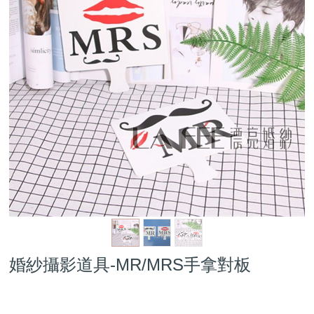
婚紗攝影道具-MR/MRS手拿對板