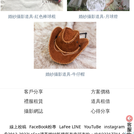
婚紗攝影道具-紅色棒球棍
婚紗攝影道具-月球燈
婚紗攝影道具-牛仔帽
客戶分享
方案價格
禮服租賃
道具租借
攝影網誌
心得分享
線上校稿
FaceBook粉專
LaFee LINE
YouTuBe
instagram