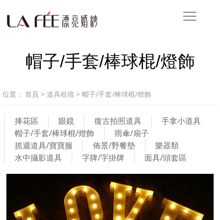
帽子/手套/棒球棍/燈飾
位置：
首頁
>
道具租借
>
帽子/手套/棒球棍/燈飾
捧花區
眼鏡
復古拍照道具
手拿小道具
帽子/手套/棒球棍/燈飾
雨傘/扇子
抓週道具/寶寶服
佈景/野餐墊
樂器類
水中攝影道具
字牌/字掛牌
面具/頭套區