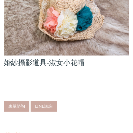
婚紗攝影道具-淑女小花帽
表單諮詢
LINE諮詢