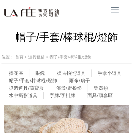
帽子/手套/棒球棍/燈飾
位置：
首頁
>
道具租借
>
帽子/手套/棒球棍/燈飾
捧花區
眼鏡
復古拍照道具
手拿小道具
帽子/手套/棒球棍/燈飾
雨傘/扇子
抓週道具/寶寶服
佈景/野餐墊
樂器類
水中攝影道具
字牌/字掛牌
面具/頭套區