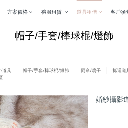
方案價格
禮服租賃
道具租借
客戶須
帽子/手套/棒球棍/燈飾
小道具
帽子/手套/棒球棍/燈飾
雨傘/扇子
抓週道
區
婚紗攝影道