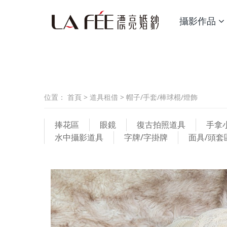
攝影作品
位置：
首頁
>
道具租借
>
帽子/手套/棒球棍/燈飾
捧花區
眼鏡
復古拍照道具
手拿
水中攝影道具
字牌/字掛牌
面具/頭套