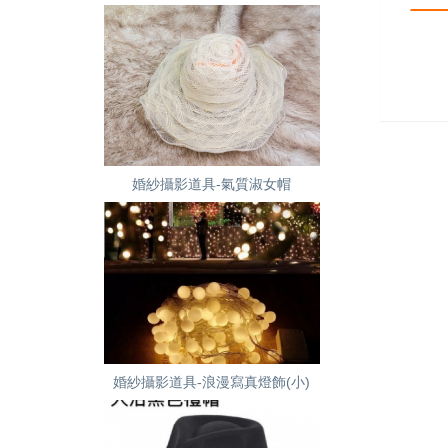
婚紗攝影道具-氣質淑女帽
婚紗攝影道具-浪漫寫真燈飾(小)