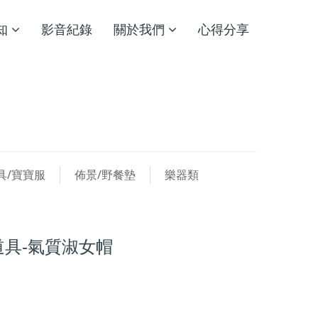
知
影音紀錄
關於我們
心得分享
具/寶寶服
佈景/野餐墊
樂器類
具-氣質淑女帽