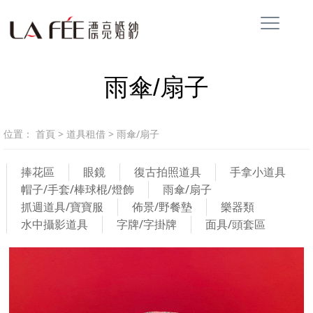
雨傘/扇子
位置：
首頁
>
道具租借
>
雨傘/扇子
捧花區
眼鏡
復古拍照道具
手拿小道具
帽子/手套/棒球棍/燈飾
雨傘/扇子
抓週道具/寶寶服
佈景/野餐墊
樂器類
水中攝影道具
字牌/字掛牌
面具/頭套區