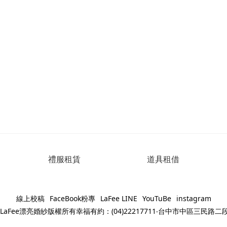
禮服租賃
道具租借
線上校稿
FaceBook粉專
LaFee LINE
YouTuBe
instagram
023LaFee漂亮婚紗版權所有幸福有約：(04)22217711‧台中市中區三民路二段