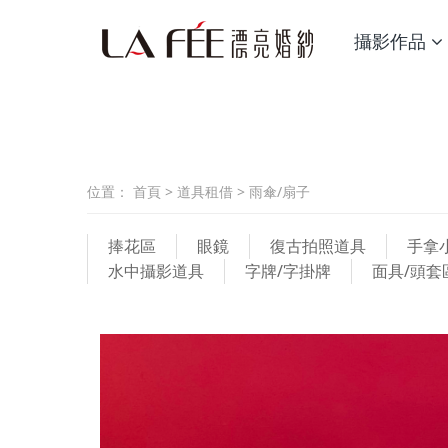
攝影作品
位置：
首頁
>
道具租借
>
雨傘/扇子
捧花區
眼鏡
復古拍照道具
手拿
水中攝影道具
字牌/字掛牌
面具/頭套