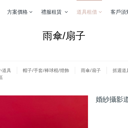
方案價格
禮服租賃
道具租借
客戶須
雨傘/扇子
小道具
帽子/手套/棒球棍/燈飾
雨傘/扇子
抓週道
區
婚紗攝影道