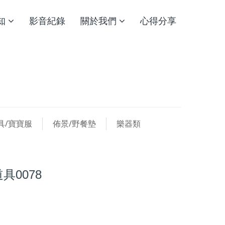
知
影音紀錄
關於我們
心得分享
具/寶寶服
佈景/野餐墊
樂器類
具0078