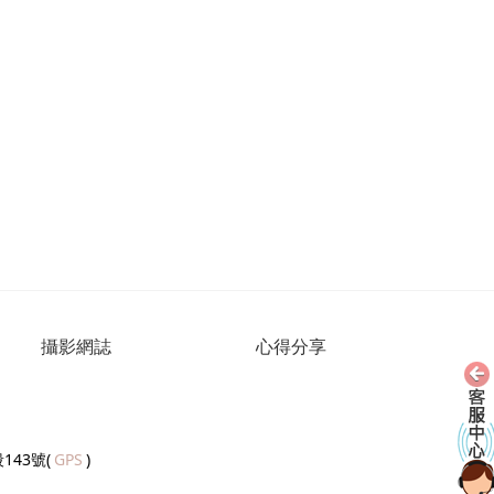
攝影網誌
心得分享
143號(
GPS
)