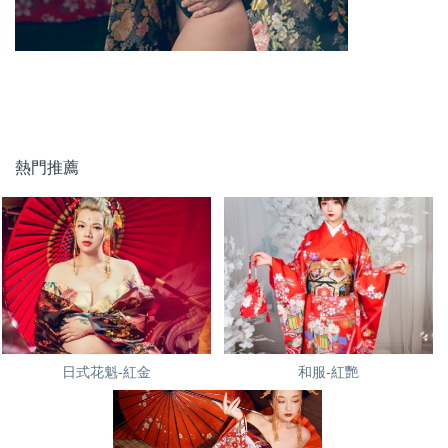
熱門推薦
日式花魁-紅金
和服-紅艷