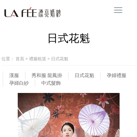
日式花魁
位置：
首頁
>
禮服租賃
>
日式花魁
漢服
秀和服 龍鳳掛
日式花魁
孕婦禮服
孕婦白紗
中式髮飾