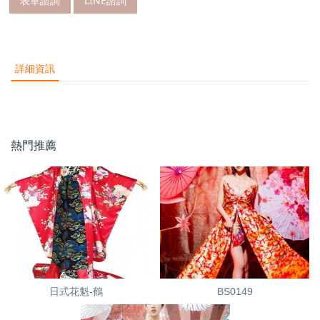
表單諮詢
LINE諮詢
詳細資訊
熱門推薦
日式花魁-鶴
BS0149