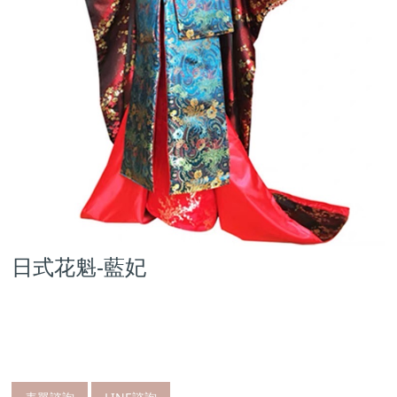
日式花魁-藍妃