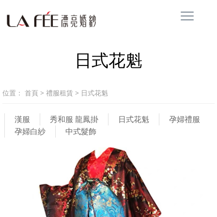
日式花魁
位置：
首頁
>
禮服租賃
>
日式花魁
漢服
秀和服 龍鳳掛
日式花魁
孕婦禮服
孕婦白紗
中式髮飾