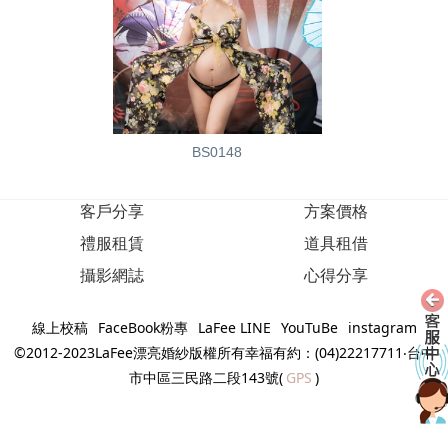
BS0148
客戶分享
方案價格
禮服租賃
道具租借
攝影網誌
心得分享
線上校稿
FaceBook粉專
LaFee LINE
YouTuBe
instagram
©2012-2023LaFee漂亮婚紗版權所有幸福有約：(04)22217711‧台中
市中區三民路二段143號(
GPS
)