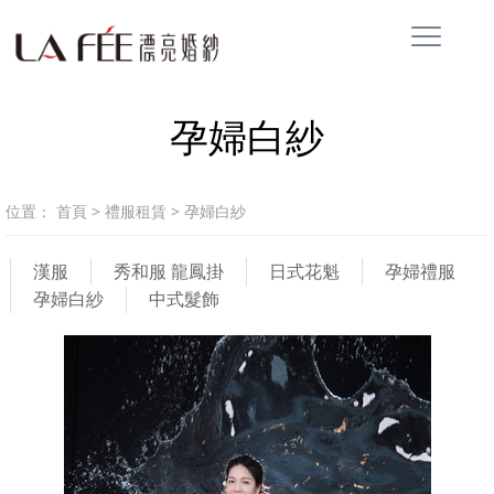
孕婦白紗
位置：
首頁
>
禮服租賃
>
孕婦白紗
漢服
秀和服 龍鳳掛
日式花魁
孕婦禮服
孕婦白紗
中式髮飾