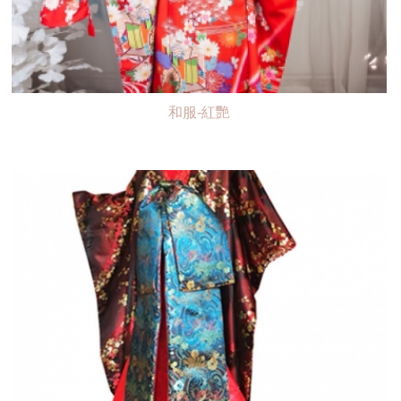
和服-紅艷