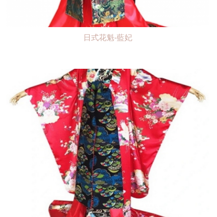
日式花魁-藍妃