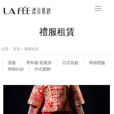
禮服租賃
位置：
首頁
>
禮服租賃
漢服
秀和服 龍鳳掛
日式花魁
孕婦禮服
孕婦白紗
中式髮飾