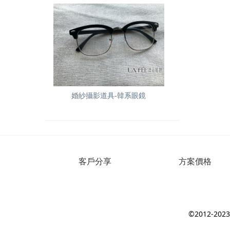
婚紗攝影道具-韓系眼鏡
客戶分享
方案價格
©2012-2