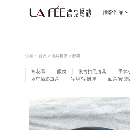
攝影作品
位置：
首頁
>
道具租借
>
眼鏡
捧花區
眼鏡
復古拍照道具
手拿
水中攝影道具
字牌/字掛牌
面具/頭套