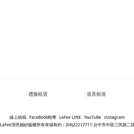
禮服租賃
道具租借
線上校稿
FaceBook粉專
LaFee LINE
YouTuBe
instagram
023LaFee漂亮婚紗版權所有幸福有約：(04)22217711‧台中市中區三民路二段