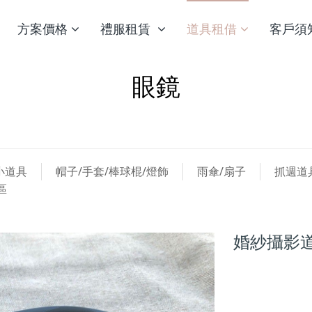
方案價格
禮服租賃
道具租借
客戶須
眼鏡
小道具
帽子/手套/棒球棍/燈飾
雨傘/扇子
抓週道
區
婚紗攝影道