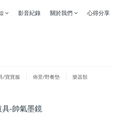
知
影音紀錄
關於我們
心得分享
具/寶寶服
佈景/野餐墊
樂器類
具-帥氣墨鏡