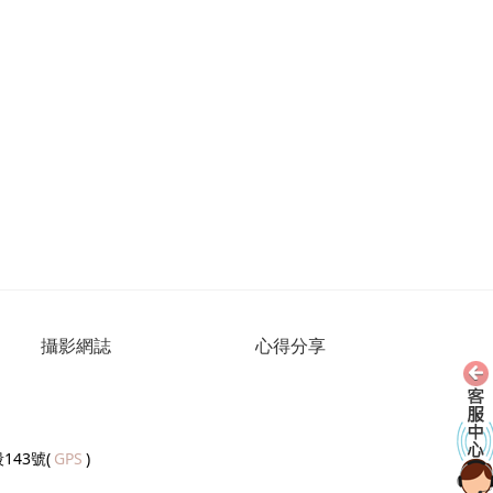
攝影網誌
心得分享
143號(
GPS
)