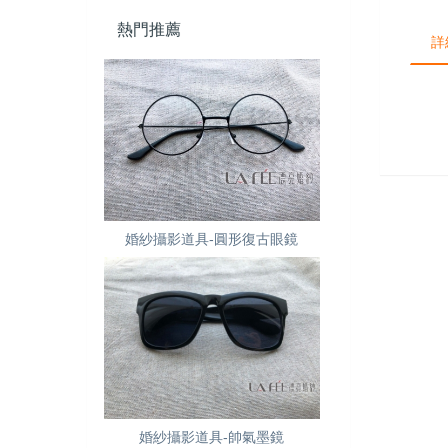
熱門推薦
詳
婚紗攝影道具-圓形復古眼鏡
婚紗攝影道具-帥氣墨鏡