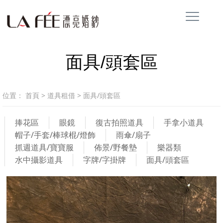
面具/頭套區
位置：
首頁
>
道具租借
>
面具/頭套區
捧花區
眼鏡
復古拍照道具
手拿小道具
帽子/手套/棒球棍/燈飾
雨傘/扇子
抓週道具/寶寶服
佈景/野餐墊
樂器類
水中攝影道具
字牌/字掛牌
面具/頭套區