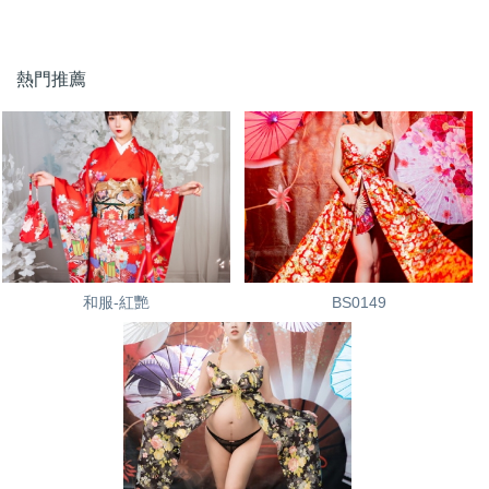
熱門推薦
和服-紅艷
BS0149