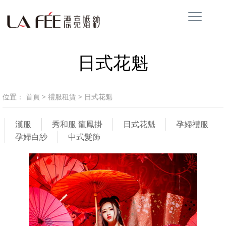
日式花魁
位置：
首頁
>
禮服租賃
>
日式花魁
漢服
秀和服 龍鳳掛
日式花魁
孕婦禮服
孕婦白紗
中式髮飾