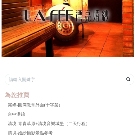
為您推薦
霧峰-圓滿教堂外面(十字架)
台中港線
清境-青青草原+清境音樂城堡（二天行程）
清境-婚紗攝影景點參考