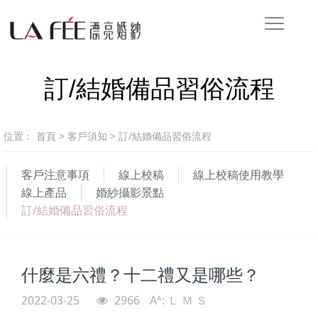
訂/結婚備品習俗流程
位置：
首頁
>
客戶須知
>
訂/結婚備品習俗流程
客戶注意事項
線上校稿
線上校稿使用教學
線上產品
婚紗攝影景點
訂/結婚備品習俗流程
什麼是六禮？十二禮又是哪些？
2022-03-25
2966
Aᴬ:
Ｌ
Ｍ
Ｓ