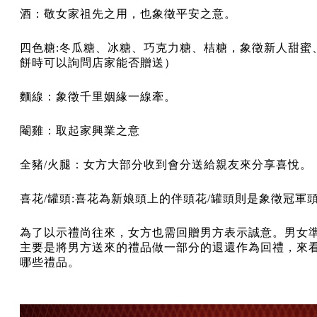
酒：敬女家祖先之用，也象徵平安之意。
四色糖:冬瓜糖、冰糖、巧克力糖、桔糖，象徵新人甜蜜
餅時可以詢問店家能否贈送）
麵線：象徵千里姻緣一線牽。
閹雞：取起家興業之意
全豬/火腿：女方大部分收到會分送給親友來分享喜悅。
喜花/罐頭:喜花為新娘頭上的伴頭花/罐頭則是象徵冠軍
為了以示禮尚往來，女方也需回贈男方表示誠意。男女
主要是將男方送來的禮品做一部分的退還作為回禮，來
哪些禮品。