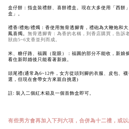
盒仔餅：指盒裝禮餅、喜餅禮盒。現在大多使用「西餅
盒」。
禮香/禮炮/禮燭：香使用無骨透腳青，禮砲為大鞭炮和
鳳喜燭。
無骨透腳青：為香的名稱，到香店購買，告訴
狀由5~6支香並列而成。
米、糖仔路、福圓（龍眼）：福圓的部分不能收，新娘
看住新郎婚後只能看著新娘。
頭尾禮(通常為6~12件，女方從頭到腳的衣服、皮包、
選，但現在會帶女方來親自挑選)
註: 裝入二個紅木箱及一個首飾盒即可。
有些男方會再加入下列六項，合併為十二禮，或以