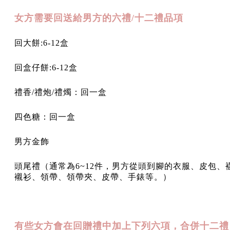
女方需要回送給男方的六禮/十二禮品項
回大餅:6-12盒
回盒仔餅:6-12盒
禮香/禮炮/禮燭：回一盒
四色糖：回一盒
男方金飾
頭尾禮（通常為6~12件，男方從頭到腳的衣服、皮包、
襯衫、領帶、領帶夾、皮帶、手錶等。）
有些女方會在回贈禮中加上下列六項，合併十二禮