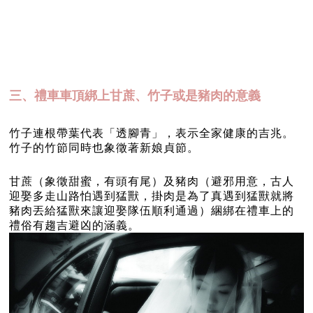
三、禮車車頂綁上甘蔗、竹子或是豬肉的意義
竹子連根帶葉代表「透腳青」，表示全家健康的吉兆。
竹子的竹節同時也象徵著新娘貞節。
甘蔗（象徵甜蜜，有頭有尾）及豬肉（避邪用意，古人
迎娶多走山路怕遇到猛獸，掛肉是為了真遇到猛獸就將
豬肉丟給猛獸來讓迎娶隊伍順利通過）綑綁在禮車上的
禮俗有趨吉避凶的涵義。