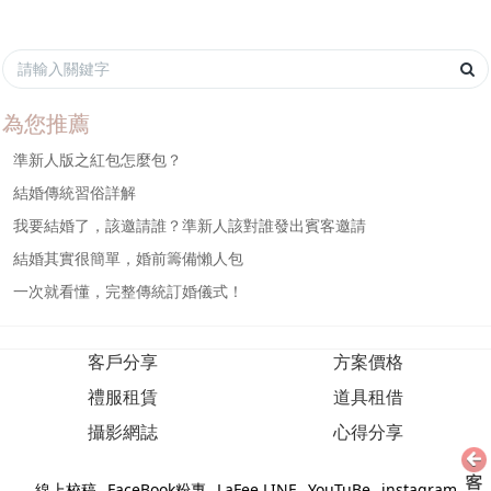
為您推薦
準新人版之紅包怎麼包？
結婚傳統習俗詳解
我要結婚了，該邀請誰？準新人該對誰發出賓客邀請
結婚其實很簡單，婚前籌備懶人包
一次就看懂，完整傳統訂婚儀式！
客戶分享
方案價格
禮服租賃
道具租借
攝影網誌
心得分享
線上校稿
FaceBook粉專
LaFee LINE
YouTuBe
instagram