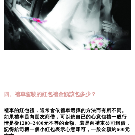
四、禮車駕駛的紅包禮金額該包多少？
禮車的紅包禮，通常會依禮車選擇的方法而有所不同。
如果禮車是向朋友商借，可以依自已的心意包禮一般行
情是從1200~2400元不等的金額。若是向禮車公司租借，
記得給司機一個小紅包表示心意即可，一般金額約600元