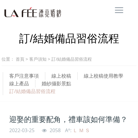
訂/結婚備品習俗流程
位置：
首頁
>
客戶須知
>
訂/結婚備品習俗流程
客戶注意事項
線上校稿
線上校稿使用教學
線上產品
婚紗攝影景點
訂/結婚備品習俗流程
迎娶的重要配角，禮車該如何準備？
2022-03-25
2058
Aᴬ:
Ｌ
Ｍ
Ｓ